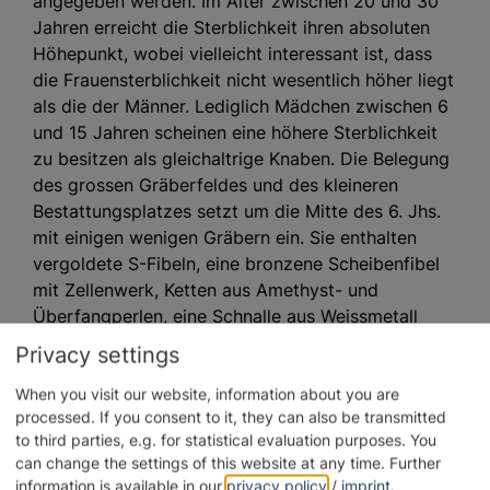
angegeben werden. Im Alter zwischen 20 und 30
Jahren erreicht die Sterblichkeit ihren absoluten
Höhepunkt, wobei vielleicht interessant ist, dass
die Frauensterblichkeit nicht wesentlich höher liegt
als die der Männer. Lediglich Mädchen zwischen 6
und 15 Jahren scheinen eine höhere Sterblichkeit
zu besitzen als gleichaltrige Knaben. Die Belegung
des grossen Gräberfeldes und des kleineren
Bestattungsplatzes setzt um die Mitte des 6. Jhs.
mit einigen wenigen Gräbern ein. Sie enthalten
vergoldete S-Fibeln, eine bronzene Scheibenfibel
mit Zellenwerk, Ketten aus Amethyst- und
Überfangperlen, eine Schnalle aus Weissmetall
bzw. eine bronzene Schilddornschnalle sowie einen
Privacy settings
Sturzbecher mit konischer Wand. Im Gegensatz zu
diesen und anderen reich ausgestatteten
When you visit our website, information about you are
processed. If you consent to it, they can also be transmitted
Männergräbern sind die entsprechenden
to third parties, e.g. for statistical evaluation purposes. You
Frauengräber nur bescheiden mit Beigaben
can change the settings of this website at any time.
Further
versehen, dabei dominierent der Perlen- und
information is available in our
privacy policy
/
imprint
.