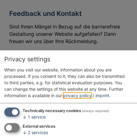
Feedback und Kontakt
Sind Ihnen Mängel in Bezug auf die barrierefreie
Gestaltung unserer Website aufgefallen? Dann
freuen wir uns über Ihre Rückmeldung.
Privacy settings
Geopark Ries e. V.
When you visit our website, information about you are
Pflegstr. 2
processed. If you consent to it, they can also be transmitted
86609 Donauwörth
to third parties, e.g. for statistical evaluation purposes. You
can change the settings of this website at any time.
Further
0906 74-1901
E-mail
Map
information is available in our
privacy policy
/
imprint
.
Technically necessary cookies
(always required)
↓
1
service
Durchsetzungsverfahren
External services
↓
2
services